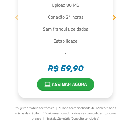
Upload 80 MB
chevron_left
chevron_right
Conexão 24 horas
Sem franquia de dados
Estabilidade
-
R$ 59,90
ASSINAR AGORA
laptop_mac
*Sujeiro a viabilidade técnica
|
*Planos com fidelidade de 12 meses após
análise de crédito
|
*Equipamentos sob regime de comodato em todos os
planos
|
*Instalação grátis (Consulte condições)