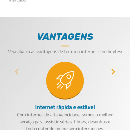
VANTAGENS
Veja abaixo as vantagens de ter uma internet sem limites:
chevron_left
chevron_right
Internet rápida e estável
Com internet de alta velocidade, somos o melhor
serviço para assistir séries, filmes, desenhos e
todo conteúdo online sem interrupçoes.