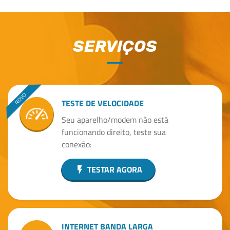
SERVIÇOS
TESTE DE VELOCIDADE
Seu aparelho/modem não está
funcionando direito, teste sua
conexão:
TESTAR AGORA
flash_on
INTERNET BANDA LARGA